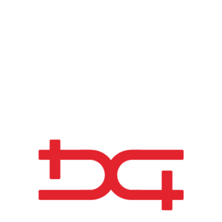
 DE RELANCE ET DE
LIENCE
Projet
| Projet de Décarbonation Blocotelha
jet
| Avis n.º 03/C11-i01/2022 – Candidature nº 5016
ncipal
| Réduction de la consommation d’énergie et des émissions de 
n d’unités de production d’énergie renouvelable photovoltaïque.
obation
| 02-04-2023
ut
| 01-07-2023
nclusion
| 31-12-2024
ligible
| 293.109,00 €
ière Totale
| 190.520,85 €
ent Réalisé
| €323,868.24
nvestissement que Blocotelha mettra en œuvre prévoit l’installation de 
n pour l’Autoconsommation (UPAC) – Panneaux Photovoltaïques, l’une 
to de Mós.
ent sera réalisé au cours de l’année 2024, avec un impact direct sur la
 et les émissions comptabilisés en 2025.