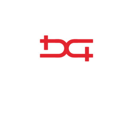
ALCANZA
NUEVAS
ALTURAS
Nuevos Proyectos
10 JUL 2019
9 MAR 2019
DE RESIDUOS
27 RETOS, UN
A ENERGÍA: LA
ÉXITO:
NUEVA PLANTA
FINALIZADO EL
DE
ÚLTIMO
VALORIZACIÓN
EDIFICIO DUS
ENERGÉTICA
PARA EDF
DE DUNBAR
NUCLEAR
Nuevos Proyectos
Nuevos Proyectos