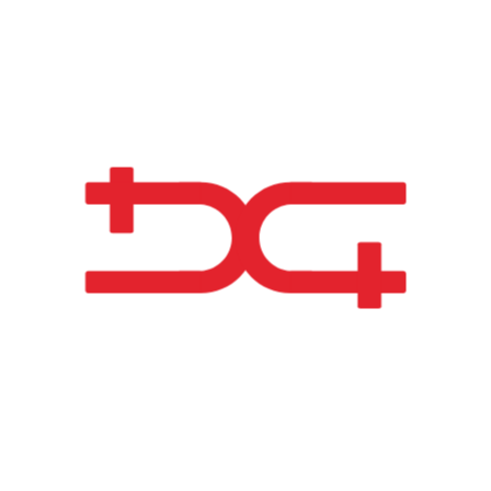
Projet en vedette
STADE DE LEIRIA
ortugal
Sports et Loisirs
açades Spéciales
Le Stade de Leiria, un lieu de
places inauguré en 2003, accu
tructures Métalliques
nombreux événements chaqu
année, y compris des spectacl
concerts, des événements spor
des matchs de l'União de Leiri
Blocotelha a réalisé le projet,
fournissant, fabriquant et ass
environ 715 tonnes de structu
métallique et 20 000 m² de Ski
contribuant à son design
emblématique et à sa fonctionn