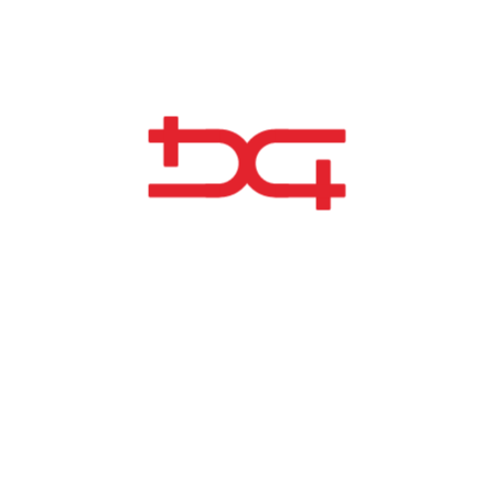
20 FÉV 2025
INDEX ÉGALITÉ FEMMES-HOMMES
Communiqué de presse
18 NOV 2024
4 200 TONNES DE SAVOIR-FAIRE :
PROTOS ERF LIVRÉ AVEC SUCCÈS
Communiqué de presse
2 MAR 2023
BLOCOTELHA SUR LE POINT D’ACHEVER
UN PROJET DE 27 MILLIONS D’EUROS EN
RÉGION PARISIENNE
Communiqué de presse