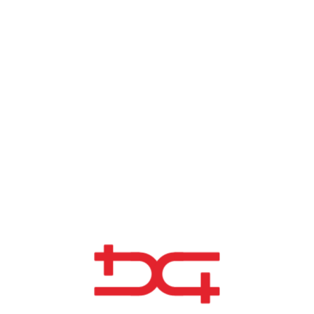
significativos. Concluídos para a B&W Volund,
esses projetos envolveram a instalação de 2.100
toneladas de estruturas metálicas.