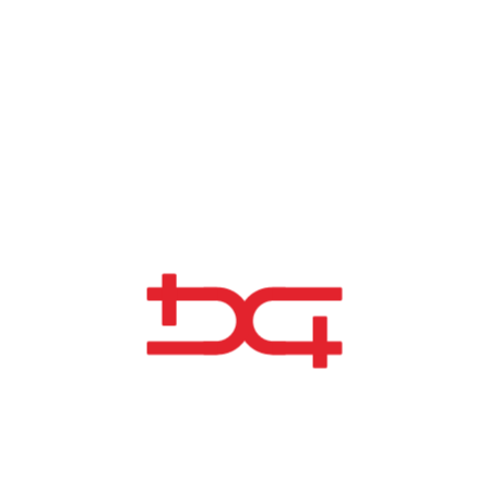
ACTUALITÉS CONNEXES
5 NOV 2025
VISITE DU SECRÉTAIRE D’ÉTAT À
L’ÉNERGIE À LA RAFFINERIE DE SINES
Nouveaux Projets