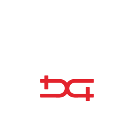
Ce chantier n’est pas seulement une étape importante dans la
transition énergétique nationale, il est aussi une vitrine de
capacité et d’échelle industrielle. Merci à tous les partenaires
impliqués et aux équipes sur site qui font avancer ce projet.
ACTUALITÉS CONNEXES
6 AOÛ 2025
PANNEAUX D’A340 RECYCLÉS POUR LE
STADE DE LA MEINAU
Nouveaux Projets